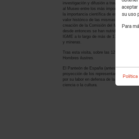
investigación y difusión a través de catál
aceptar 
al Museo entre los más importantes de su
su uso 
la importancia científica de estas colecci
valor histórico de las mismas, pues su ori
creación de la Comisión del Mapa Geológ
Para má
desde entonces se han nutrido de los traba
IGME a lo largo de más de 170 años de in
y mineras.
Tras esta visita, sobre las 12 horas, nos d
Hombres ilustres.
El Panteón de España (antes llamado “Pan
proyección de los representantes de la hi
Política
por su labor en defensa de la convivencia
ciencia o la cultura.