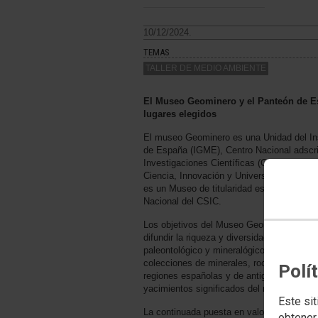
10/12/2024.
TEMAS
TALLER DE MEDIO AMBIENTE
El Museo Geominero y el Panteón de E
lugares elegidos
El museo Geominero es una Unidad del Ins
de España (IGME), Centro Nacional adscri
Investigaciones Científicas (CSIC), depend
Ciencia, Innovación y Universidades. Por 
es un Museo de titularidad estatal gestion
Nacional del CSIC.
Los objetivos del Museo Geominero son co
difundir la riqueza y diversidad del patrimo
paleontológico y mineralógico a través de 
colecciones de minerales, rocas y fósiles
Polí
regiones españolas y de antiguos territori
yacimientos significados del registro mund
Este sit
La continuada puesta en valor de los fon
obtener