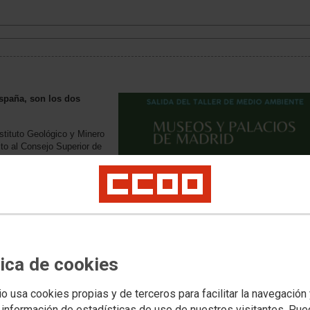
spaña, son los dos
tituto Geológico y Minero
to al Consejo Superior de
iente del Ministerio de
su dependencia funcional,
ado por un Centro
nservar, investigar y
nio geológico,
las importantes
 procedentes de todas las
tica de cookies
os coloniales, así como de
ial.
io usa cookies propias y de terceros para facilitar la navegación
dos mediante su
 información de estadísticas de uso de nuestros visitantes. Pu