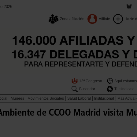
to 2026.
Zona afiliación
Afiliate
Hazte 
13º Congreso
Aquí estamos
Buscador
Tu sindicato
ocial
Mujeres
Movimientos Sociales
Salud Laboral
Institucional
Más Actual
 Ambiente de CCOO Madrid visita Mu