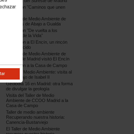
Regional del Sureste de Madrid
rechazar
Excursión "Caminos que unen
pueblos"
El Taller de Medio Ambiente de
Gárgoles de Abajo a Gualda
Excursión "De vuelta a los
Frentes de la Vida"
Excursión a El Encín, un rincón
desconocido
El Taller de Medio Ambiente de
CCOO de Madrid visitó El Encín
Excursión a la Casa de Campo
o
Taller de Medio Ambiente: visita al
tar
Canal Bajo de Isabel II
Geolodía 16 en Madrid: otra forma
de divulgar la geología
Visita del Taller de Medio
Ambiente de CCOO Madrid a la
Casa de Campo
Taller de medio ambiente
Recuperando nuestra historia:
Canencia-Bustarviejo
El Taller de Medio Ambiente
recupera nuestra historia