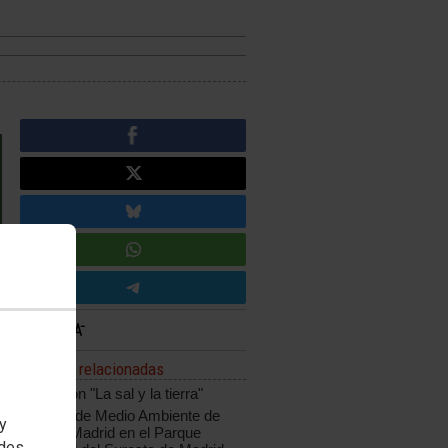
Noticias relacionadas
Excursión "La sal y la tierra"
El Taller de Medio Ambiente de
 y
CCOO Madrid en el Parque
edes