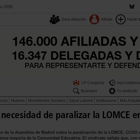
to 2026.
Zona afiliación
Afiliate
Hazte 
13º Congreso
Aquí estamos
Buscador
Tu sindicato
ocial
Mujeres
Movimientos Sociales
Salud Laboral
Institucional
Más Actual
 necesidad de paralizar la LOMCE e
eno de la Asamblea de Madrid sobre la paralización de la LOMCE, CCOO 
mensa mayoría de la Comunidad Educativa. El sindicato señala que, con e