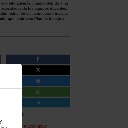
 Todo ello además, cuando debido a las
s necesidades de los equipos docentes,
a administración se ha mostrado incapaz
ado que tendría su Plan de trabajo a
 y
Noticias relacionadas
edes