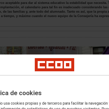
o aceptable para dar al sistema educativo la estabilidad que necesita.
 implantación, el calendario para tal fin es inadecuado considerando la
, de las familias y, ante todo del alumnado. Tanto es así, que la propi
s a tiempo, y máxime cuando el nuevo equipo de la Consejería ha expres
tica de cookies
io usa cookies propias y de terceros para facilitar la navegación
 información de estadísticas de uso de nuestros visitantes. Pu