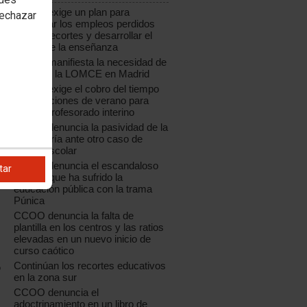
CCOO exige un plan para
rechazar
recuperar los empleos perdidos
por los recortes y desarrollar el
sector de la enseñanza
CCOO manifiesta la necesidad de
paralizar la LOMCE en Madrid
CCOO exige el cobro del tiempo
de vacaciones de verano para
todo el profesorado interino
CCOO denuncia la pasividad de la
Consejería ante otro caso de
acoso escolar
CCOO denuncia el escandaloso
tar
saqueo que ha sufrido la
educación pública con la trama
Púnica
CCOO denuncia la falta de
plantilla en los centros y las ratios
elevadas en un nuevo inicio de
curso caótico
Continúan los recortes educativos
o
en la zona sur
CCOO denuncia el
adoctrinamiento en un libro de