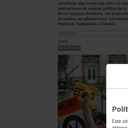
considerar esta nueva Ley como un marc
motivaciones de carácter político de la
de los equipos directivos, del alumnado
de realizar las adaptaciones normativa
finales de Septiembre u Octubre.
23/07/2015.
TEMAS
ENSEÑANZA
Polí
Este sit
obtener