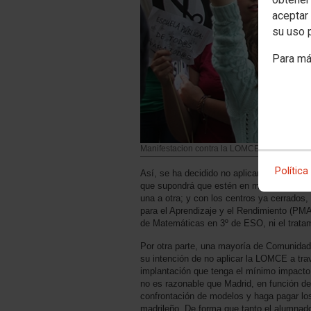
aceptar 
su uso 
Para má
Manifestacion contra la LOMCE
Política
Así, se ha decidido no aplicar la LOMCE e
que supondrá que estén en marcha dos o
una a otra; y con los centros ya cerrado
para el Aprendizaje y el Rendimiento (PMA
de Matemáticas en 3º de ESO, ni el tratami
Por otra parte, una mayoría de Comunida
su intención de no aplicar la LOMCE a tra
implantación que tenga el mínimo impacto
no es razonable que Madrid, en función de
confrontación de modelos y haga pagar los
madrileño. De forma que tanto el alumnado