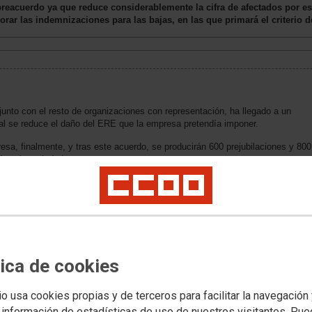
preacuerdo ya que reduce considerablemente la cifra de afectados por es
ar las indemnizaciones para las bajas, en las que primará el criterio d
nto con el resto de organizaciones con representación, ha llegado a un
al se reduce el daño del ERE que la empresa pretendía imponer.
esa, finalmente, y tras este acuerdo, se producirán 600 prejubilaciones y 800
de voluntariedad.
cedido a reducir el número de personas afectadas mediante recolocaciones y
 Por otra parte, también se contemplan prejubilaciones a partir de los 55 años
mejoras en las extinciones de empleo voluntarias.
rdo contempla una garantía de empleo hasta el 31 de diciembre de 2016,
dual como colectivo. El texto también incluye un Plan de Recolocación
ra los menores de 45 años hasta los 12 meses para los mayores de 45.
tica de cookies
 positiva, ya que se ha reducido significativamente el número de afectados
d. Con estas medidas se cumplen los objetivos que el sindicato se había
io usa cookies propias y de terceros para facilitar la navegación
y que contemplan el mantenimiento del máximo número posible de puestos de
 información de estadísticas de uso de nuestros visitantes. Pu