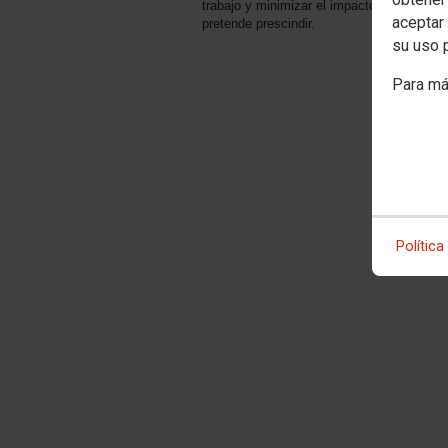
trabajo y minimizar el impacto traumático
aceptar 
pretende prescindir.
su uso 
Para má
Política