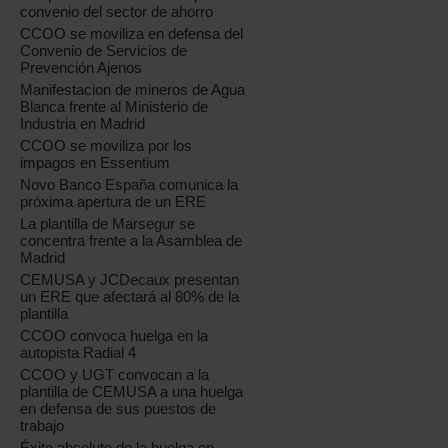
convenio del sector de ahorro
CCOO se moviliza en defensa del
Convenio de Servicios de
Prevención Ajenos
Manifestacion de mineros de Agua
Blanca frente al Ministerio de
Industria en Madrid
CCOO se moviliza por los
impagos en Essentium
Novo Banco España comunica la
próxima apertura de un ERE
La plantilla de Marsegur se
concentra frente a la Asamblea de
Madrid
CEMUSA y JCDecaux presentan
un ERE que afectará al 80% de la
plantilla
CCOO convoca huelga en la
autopista Radial 4
CCOO y UGT convocan a la
plantilla de CEMUSA a una huelga
en defensa de sus puestos de
trabajo
Éxito absoluto de la huelga en