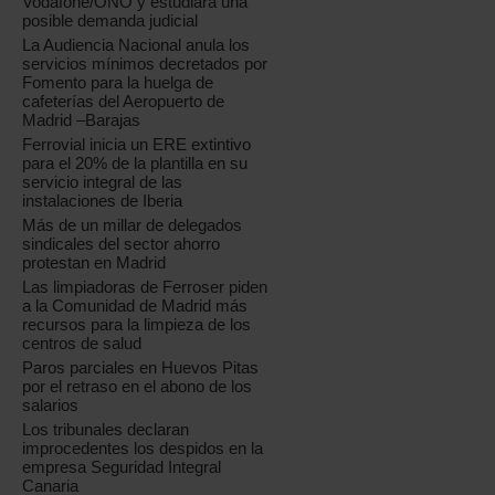
Vodafone/ONO y estudiará una
posible demanda judicial
La Audiencia Nacional anula los
servicios mínimos decretados por
Fomento para la huelga de
cafeterías del Aeropuerto de
Madrid –Barajas
Ferrovial inicia un ERE extintivo
para el 20% de la plantilla en su
servicio integral de las
instalaciones de Iberia
Más de un millar de delegados
sindicales del sector ahorro
protestan en Madrid
Las limpiadoras de Ferroser piden
a la Comunidad de Madrid más
recursos para la limpieza de los
centros de salud
Paros parciales en Huevos Pitas
por el retraso en el abono de los
salarios
Los tribunales declaran
improcedentes los despidos en la
empresa Seguridad Integral
Canaria