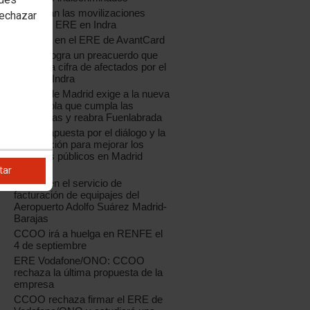
Continúan las movilizaciones
rechazar
contra el ERE en Indra
Acuerdo en el ERE de AvantCard
CCOO logra un preacuerdo que
reduce la cifra de afectados por el
ERE de Indra
CCOO de Madrid exige a la nueva
Coca-Cola que cumpla las
sentencias y reabra Fuenlabrada
CCOO apuesta por el diálogo y la
negociación para mejorar los
servicios públicos en Madrid
capital
tar
Huelga en el servicio de
facturación de equipajes del
Aeropuerto Adolfo Suárez Madrid-
Barajas
CCOO irá a huelga en RENFE el
4 de septiembre
ERE Vodafone/ONO: CCOO
rechaza la última propuesta de la
empresa
CCOO rechaza firmar el ERE de