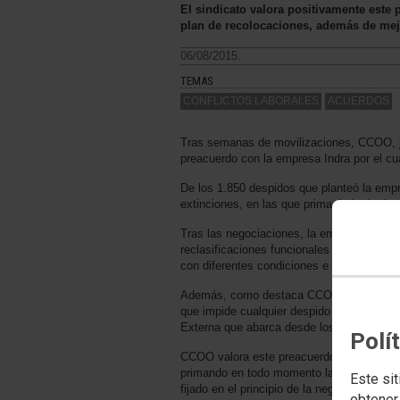
El sindicato valora positivamente este 
plan de recolocaciones, además de mejor
06/08/2015.
TEMAS
CONFLICTOS LABORALES
ACUERDOS
Tras semanas de movilizaciones, CCOO, ju
preacuerdo con la empresa Indra por el cu
De los 1.850 despidos que planteó la empr
extinciones, en las que primará el criterio 
Tras las negociaciones, la empresa ha ac
reclasificaciones funcionales y salariales.
con diferentes condiciones e importantes 
Además, como destaca CCOO, este preacue
que impide cualquier despido tanto indivi
Externa que abarca desde los 9 meses pa
Polí
CCOO valora este preacuerdo de forma muy
primando en todo momento la voluntarieda
Este sit
fijado en el principio de la negociación 
obtener