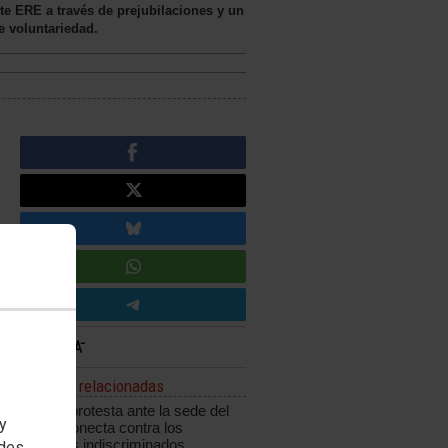
te ERE a través de prejubilaciones y un
e voluntariedad.
Noticias relacionadas
CCOO protesta ante la sede del
 y
grupo Konecta contra los
despidos indiscriminados
edes