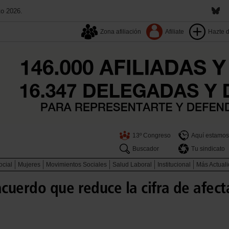
to 2026.
Zona afiliación
Afiliate
Hazte 
13º Congreso
Aquí estamos
Buscador
Tu sindicato
ocial
Mujeres
Movimientos Sociales
Salud Laboral
Institucional
Más Actual
cuerdo que reduce la cifra de afect