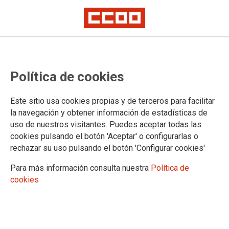
CCOO rechaza firmar el ERE de
Política de cookies
Vodafone/ONO y estudiará una
posible demanda judicial
Este sitio usa cookies propias y de terceros para facilitar
la navegación y obtener información de estadísticas de
uso de nuestros visitantes. Puedes aceptar todas las
También critica que los sindicatos UGT y STC hayan firmado
cookies pulsando el botón 'Aceptar' o configurarlas o
el acuerdo para aprobar el ERE, ignorado la opinión
rechazar su uso pulsando el botón 'Configurar cookies'
mayoritaria de la plantilla que ayer expresó en las asambleas
su rechazo a la firma.
Para más información consulta nuestra
Política de
cookies
01/10/2015.
TEMAS
CONFLICTOS LABORALES