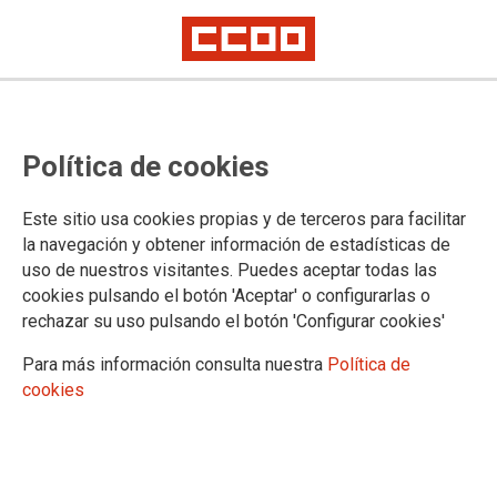
CCOO denuncia el aumento de
Política de cookies
ratio en las aulas de Trastorno del
Espectro Autista
Este sitio usa cookies propias y de terceros para facilitar
la navegación y obtener información de estadísticas de
uso de nuestros visitantes. Puedes aceptar todas las
El sindicato solicita a la Consejería de Educación que cumpla
cookies pulsando el botón 'Aceptar' o configurarlas o
lo reflejado en el Documento Marco y exige que se realice
rechazar su uso pulsando el botón 'Configurar cookies'
una evaluación del proceso que se ha seguido durante estos
años a fin de conocer la situación real en la que se
Para más información consulta nuestra
Política de
encuentran los centros educativos tanto públicos como
cookies
privados sostenidos con fondos públicos que acogen están
aulas.
07/10/2015.
TEMAS