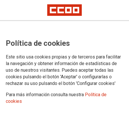
Frente a la indecencia en las relaciones laborales
CCOO y UGT de Madrid reivindican
Política de cookies
el empleo seguro, estable y a
tiempo completo
Este sitio usa cookies propias y de terceros para facilitar
la navegación y obtener información de estadísticas de
uso de nuestros visitantes. Puedes aceptar todas las
En conmemoración de la Jornada Mundial por el Trabajo
cookies pulsando el botón 'Aceptar' o configurarlas o
Decente, este 7 de octubre, CCOO y UGT de Madrid han
rechazar su uso pulsando el botón 'Configurar cookies'
entregado una declaración en la sede del Gobierno de la
Para más información consulta nuestra
Política de
Comunidad de Madrid, reclamando trabajo a tiempo completo
cookies
y estable, con salarios dignos. El secretario general de
CCOO de Madrid, Jaime Cedrún, ha denunciado que lo que
debería ser la norma no lo es por culpa de la “hegemonía
ultraliberal” y de “una buena parte de empresarios piratas”
que están instalando la “indecencia” en las relaciones