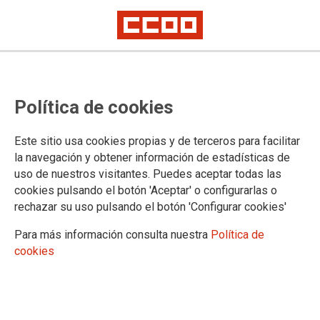
Preacuerdo en el Convenio
Política de cookies
Colectivo de la Industria, Servicios
e Instalaciones del Metal de la
Este sitio usa cookies propias y de terceros para facilitar
Comunidad de Madrid
la navegación y obtener información de estadísticas de
uso de nuestros visitantes. Puedes aceptar todas las
cookies pulsando el botón 'Aceptar' o configurarlas o
Tras la asamblea de delegados y delegadas y la movilización
rechazar su uso pulsando el botón 'Configurar cookies'
del 2 de octubre, el día 20 se firmó un preacuerdo sobre el
convenio que será debatido por la afiliación y sometido a la
Para más información consulta nuestra
Política de
aprobación del consejo de CCOO de Industria de Madrid.
cookies
Después de un largo y duro proceso de negociación, el
preacuerdo alcanzado recoge una subida salarial del 0,9%
para 2015, 1,2% para 2016 y 1,5% para 2017, con la revisión
salarial que recoge el III Acuerdo de Negociación Colectiva.