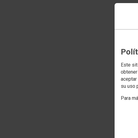
Polí
Este sit
obtener
aceptar 
su uso 
Para má