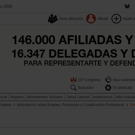
to 2026.
Zona afiliación
Afiliate
Hazte 
13º Congreso
Aquí estamos
Buscador
Tu sindicato
ocial
Mujeres
Movimientos Sociales
Salud Laboral
Institucional
Más Actual
Empleo
Información sobre Empleo, Formación y Cualificación Profesional
Fo