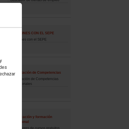
Buscador de ofertas de empleo
GESTIONES CON EL SEPE
Gestiones con el SEPE
 y
edes
Acreditación de Competencias
rechazar
Acreditación de Competencias
Profesionales
Cualificación y formación
profesional
Buscadores de cursos gratuitos