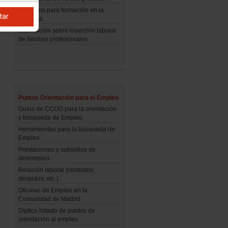
Derechos para formación en la
tar
empresa
Información sobre inserción laboral
de familias profesionales
Puntos Orientación para el Empleo
Guías de CCOO para la orientación
y búsqueda de Empleo
Herramientas para la búsqueda de
Empleo
Prestaciones y subsidios de
desempleo
Relación laboral (contratos,
despidos, etc.)
Oficinas de Empleo en la
Comunidad de Madrid
Díptico listado de puntos de
orientación al empleo