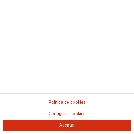
derecho de huelga
05-10-2016
TEMAS
COCA-COLA EN LUCHA
Política de cookies
Configurar cookies
Aceptar