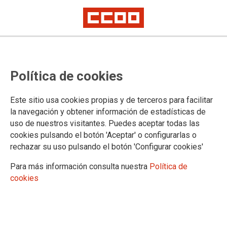
Los Presupuestos 2017 deben ser
Política de cookies
una oportunidad para el cambio
en la Comunidad de Madrid
Este sitio usa cookies propias y de terceros para facilitar
la navegación y obtener información de estadísticas de
CCOO presenta sus propuestas para la creación de empleo, la
uso de nuestros visitantes. Puedes aceptar todas las
recuperación de derechos y servicios esenciales, el cambio de modelo
productivo y una fiscalidad más justa
cookies pulsando el botón 'Aceptar' o configurarlas o
rechazar su uso pulsando el botón 'Configurar cookies'
06/09/2016.
Para más información consulta nuestra
Política de
TEMAS
cookies
RENTA MINIMA
PRESUPUESTOS