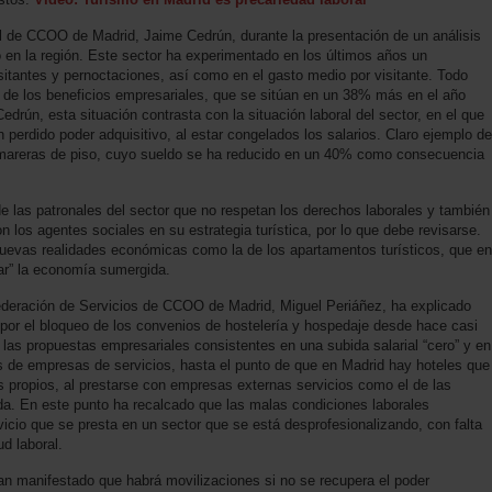
al de CCOO de Madrid, Jaime Cedrún, durante la presentación de un análisis
mo en la región. Este sector ha experimentado en los últimos años un
sitantes y pernoctaciones, así como en el gasto medio por visitante. Todo
o de los beneficios empresariales, que se sitúan en un 38% más en el año
rún, esta situación contrasta con la situación laboral del sector, en el que
n perdido poder adquisitivo, al estar congelados los salarios. Claro ejemplo de
camareras de piso, cuyo sueldo se ha reducido en un 40% como consecuencia
 de las patronales del sector que no respetan los derechos laborales y también
n los agentes sociales en su estrategia turística, por lo que debe revisarse.
evas realidades económicas como la de los apartamentos turísticos, que en
zar” la economía sumergida.
 Federación de Servicios de CCOO de Madrid, Miguel Periáñez, ha explicado
por el bloqueo de los convenios de hostelería y hospedaje desde hace casi
 las propuestas empresariales consistentes en una subida salarial “cero” y en
res de empresas de servicios, hasta el punto de que en Madrid hay hoteles que
 propios, al prestarse con empresas externas servicios como el de las
da. En este punto ha recalcado que las malas condiciones laborales
rvicio que se presta en un sector que se está desprofesionalizando, con falta
d laboral.
an manifestado que habrá movilizaciones si no se recupera el poder