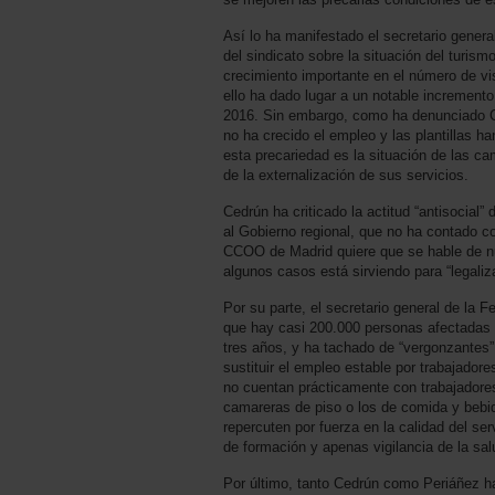
Así lo ha manifestado el secretario gener
del sindicato sobre la situación del turis
crecimiento importante en el número de vi
ello ha dado lugar a un notable increment
2016. Sin embargo, como ha denunciado Ced
no ha crecido el empleo y las plantillas ha
esta precariedad es la situación de las 
de la externalización de sus servicios.
Cedrún ha criticado la actitud “antisocial”
al Gobierno regional, que no ha contado co
CCOO de Madrid quiere que se hable de nu
algunos casos está sirviendo para “legali
Por su parte, el secretario general de la
que hay casi 200.000 personas afectadas 
tres años, y ha tachado de “vergonzantes”
sustituir el empleo estable por trabajado
no cuentan prácticamente con trabajadores
camareras de piso o los de comida y bebi
repercuten por fuerza en la calidad del se
de formación y apenas vigilancia de la salu
Por último, tanto Cedrún como Periáñez h