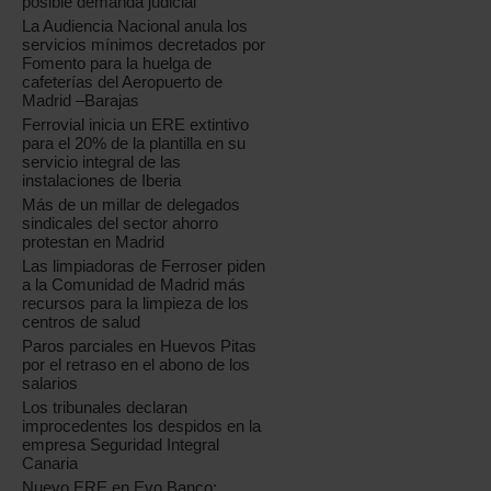
posible demanda judicial
La Audiencia Nacional anula los
servicios mínimos decretados por
Fomento para la huelga de
cafeterías del Aeropuerto de
Madrid –Barajas
Ferrovial inicia un ERE extintivo
para el 20% de la plantilla en su
servicio integral de las
instalaciones de Iberia
Más de un millar de delegados
sindicales del sector ahorro
protestan en Madrid
Las limpiadoras de Ferroser piden
a la Comunidad de Madrid más
recursos para la limpieza de los
centros de salud
Paros parciales en Huevos Pitas
por el retraso en el abono de los
salarios
Los tribunales declaran
improcedentes los despidos en la
empresa Seguridad Integral
Canaria
Nuevo ERE en Evo Banco: