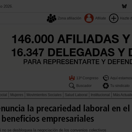
to 2026.
Zona afiliación
Afiliate
Hazte 
13º Congreso
Aquí estamos
Buscador
Tu sindicato
ocial
Mujeres
Movimientos Sociales
Salud Laboral
Institucional
Más Actual
uncia la precariedad laboral en el 
 beneficios empresariales
i no se desbloquea la negociación de los convenios colectivos