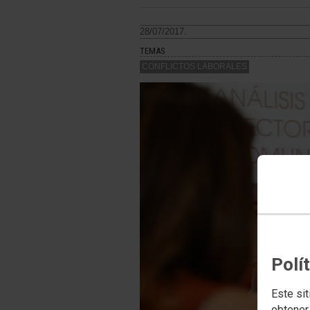
28/07/2017.
TEMAS
CONFLICTOS LABORALES
Polí
Este sit
obtener