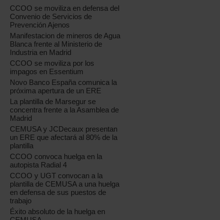
CCOO se moviliza en defensa del
Convenio de Servicios de
Prevención Ajenos
Manifestacion de mineros de Agua
Blanca frente al Ministerio de
Industria en Madrid
CCOO se moviliza por los
impagos en Essentium
Novo Banco España comunica la
próxima apertura de un ERE
La plantilla de Marsegur se
concentra frente a la Asamblea de
Madrid
CEMUSA y JCDecaux presentan
un ERE que afectará al 80% de la
plantilla
CCOO convoca huelga en la
autopista Radial 4
CCOO y UGT convocan a la
plantilla de CEMUSA a una huelga
en defensa de sus puestos de
trabajo
Éxito absoluto de la huelga en
CEMUSA