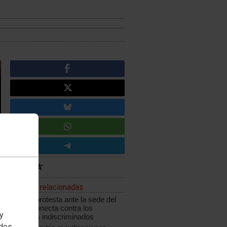
Noticias relacionadas
CCOO protesta ante la sede del
grupo Konecta contra los
 y
despidos indiscriminados
edes