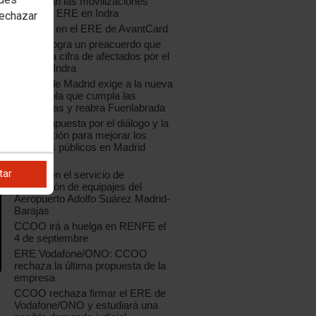
Continúan las movilizaciones
contra el ERE en Indra
rechazar
Acuerdo en el ERE de AvantCard
CCOO logra un preacuerdo que
reduce la cifra de afectados por el
ERE de Indra
CCOO de Madrid exige a la nueva
Coca-Cola que cumpla las
sentencias y reabra Fuenlabrada
CCOO apuesta por el diálogo y la
negociación para mejorar los
servicios públicos en Madrid
capital
tar
Huelga en el servicio de
facturación de equipajes del
Aeropuerto Adolfo Suárez Madrid-
Barajas
CCOO irá a huelga en RENFE el
4 de septiembre
ERE Vodafone/ONO: CCOO
rechaza la última propuesta de la
empresa
CCOO rechaza firmar el ERE de
Vodafone/ONO y estudiará una