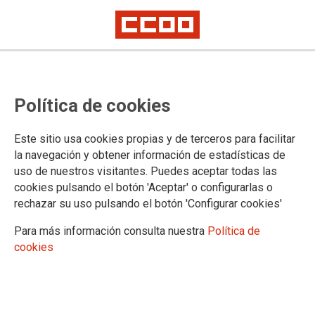
Contra el paro: responsabilidad y
Política de cookies
estabilidad
Artículo de opinión de Jaime Cedrún, secretario general de CCOO de
Este sitio usa cookies propias y de terceros para facilitar
Madrid
la navegación y obtener información de estadísticas de
uso de nuestros visitantes. Puedes aceptar todas las
01/08/2019.
cookies pulsando el botón 'Aceptar' o configurarlas o
rechazar su uso pulsando el botón 'Configurar cookies'
TEMAS
OPINION
Para más información consulta nuestra
Política de
cookies
En la región de Madrid son 364.600
las personas desempleadas según
la última Encuesta de Población
Activa (EPA). Aunque las personas
desempleadas sean 37.300 menos