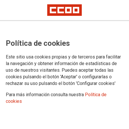
CCOO presenta el informe de
Política de cookies
calidad del aire en Madrid 2021
En la Comunidad de Madrid hay pocos medidores de contaminantes, no
Este sitio usa cookies propias y de terceros para facilitar
están distribuidos uniformemente y no todos miden los contaminantes
la navegación y obtener información de estadísticas de
fundamentales
uso de nuestros visitantes. Puedes aceptar todas las
Los niveles de contaminación del aire son excesivos y peligrosos para la
salud y para el medio ambiente
cookies pulsando el botón 'Aceptar' o configurarlas o
rechazar su uso pulsando el botón 'Configurar cookies'
27/04/2022.
Para más información consulta nuestra
Política de
TEMAS
cookies
Medio Ambiente
Viene siendo así desde hace más de
una década. Incluso durante el año