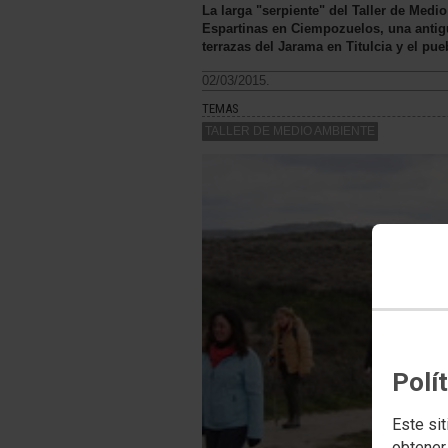
La larga "serpiente" del Taller de Medi
Espartinas en Ciempozuelos, una antigu
terrazas del Jarama en Titulcia y el pu
02/03/2015.
TEMAS
TALLER DE MEDIO AMBIENTE
Polí
Este sit
obtener