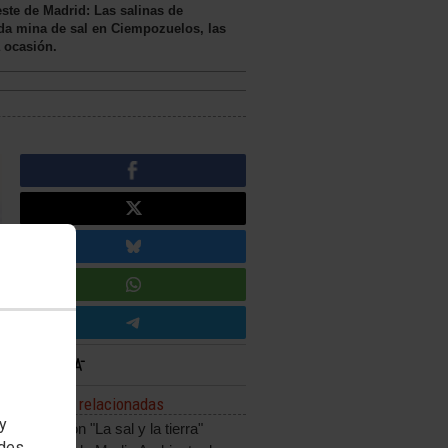
este de Madrid: Las salinas de
ada mina de sal en Ciempozuelos, las
a ocasión.
Noticias relacionadas
 y
Excursión "La sal y la tierra"
edes