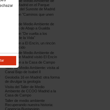
El Taller de Medio Ambiente de
CCOO Madrid en el Parque
rechazar
Regional del Sureste de Madrid
Excursión "Caminos que unen
pueblos"
El Taller de Medio Ambiente de
Gárgoles de Abajo a Gualda
Excursión "De vuelta a los
Frentes de la Vida"
Excursión a El Encín, un rincón
desconocido
El Taller de Medio Ambiente de
CCOO de Madrid visitó El Encín
tar
Excursión a la Casa de Campo
Taller de Medio Ambiente: visita al
Canal Bajo de Isabel II
e
Geolodía 16 en Madrid: otra forma
de divulgar la geología
Visita del Taller de Medio
Ambiente de CCOO Madrid a la
Casa de Campo
Taller de medio ambiente
Recuperando nuestra historia:
Canencia-Bustarviejo