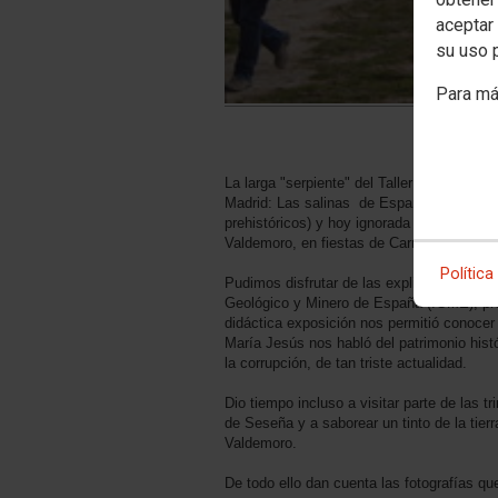
aceptar 
su uso 
Para má
La larga "serpiente" del Taller de Medio A
Madrid: Las salinas de Espartinas en Cie
prehistóricos) y hoy ignorada mina de sal 
Valdemoro, en fiestas de Carnaval, fueron
Política
Pudimos disfrutar de las explicaciones de
Geológico y Minero de España (IGME), pr
didáctica exposición nos permitió conocer p
María Jesús nos habló del patrimonio histó
la corrupción, de tan triste actualidad.
Dio tiempo incluso a visitar parte de las t
de Seseña y a saborear un tinto de la tier
Valdemoro.
De todo ello dan cuenta las fotografías 