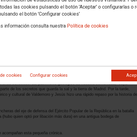
todas las cookies pulsando el botón 'Aceptar' o configurarlas o 
pulsando el botón 'Configurar cookies'
s información consulta nuestra
Política de cookies
mbiente, se desplegó por tierras aledañas al Parque Regional del Sureste de
mpozuelos, una antigua (existen evidencias de su uso en tiempos
en Ciempozuelos, las terrazas del Jarama en Titulcia y el pueblo de
 nuestro destino en esta ocasión.
 de cookies
Configurar cookies
Acep
 nuestros guías: Por la mañana, Enrique, un compañero del Instituto
ofundo conocedor del patrimonio geológico de nuestra comunidad, cuya
arte de los secretos que guarda la sal y la tierra de Madrid. Por la tarde,
rico y cultural de Valdemoro y Jesús hizo una rápido repaso por la historia d
rincheras del eje de defensa del Ejército Popular de la República en la batalla
ra (hubo quien optó por libación más dura) en una antigua bodega de
que acompañan esta pequeña crónica.