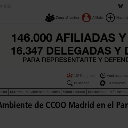
to 2026.
Zona afiliación
Afiliate
Hazte 
13º Congreso
Aquí estamos
Buscador
Tu sindicato
ocial
Mujeres
Movimientos Sociales
Salud Laboral
Institucional
Más Actual
 Ambiente de CCOO Madrid en el Par