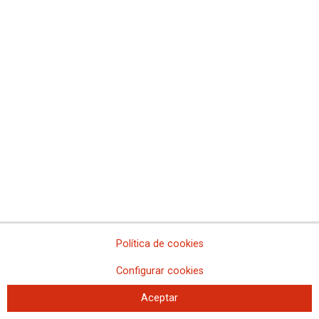
2019 se cierra sin que se muevan las cifras de
desempleo en Madrid
Política de cookies
La región alcanza las 339.332 personas desempleadas
Configurar cookies
Diciembre de 2019 terminó con una reducción del paro registrado de
Aceptar
apenas 3.800 personas, lo que supone que en los últimos doce meses el
paro ha aumentado en 34 personas, el peor dato desde 2012.