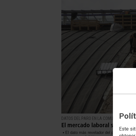
Polí
DATOS DEL PARO EN LA COMUNIDAD DE MAD
El mercado laboral sigue es
Este sit
El dato más revelador del paro registr
obtener