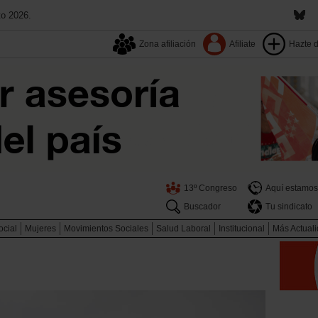
to 2026.
Zona afiliación
Afiliate
Hazte 
13º Congreso
Aquí estamos
Buscador
Tu sindicato
ocial
Mujeres
Movimientos Sociales
Salud Laboral
Institucional
Más Actual