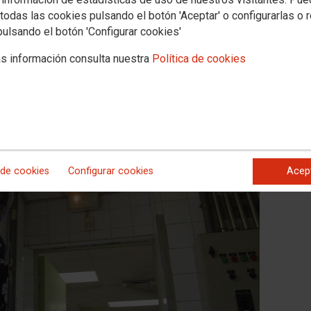
ño
todas las cookies pulsando el botón 'Aceptar' o configurarlas o 
e incrementa
pulsando el botón 'Configurar cookies'
 evolución del desempleo en la región durante el mes de julio.
 paro se ha interrumpido en un mes netamente estival como julio,
s información consulta nuestra
Política de cookies
favorable que refleja la pérdida de pulso de nuestro mercado de
a hostelería y comercio.
 de cookies
Configurar cookies
Acep