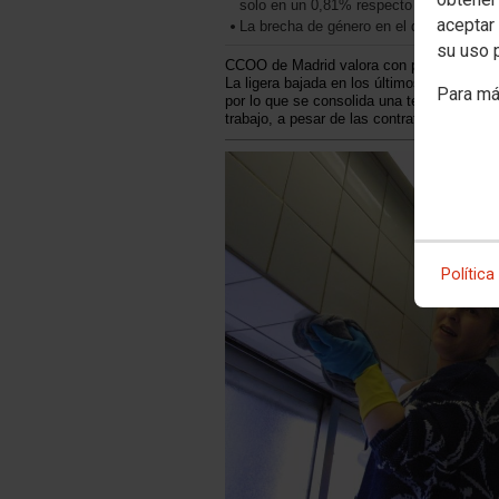
solo en un 0,81% respecto a hace un a
aceptar 
La brecha de género en el desempleo s
su uso 
CCOO de Madrid valora con preocupación la
La ligera bajada en los últimos meses del
Para má
por lo que se consolida una tendencia des
trabajo, a pesar de las contrataciones en l
Política