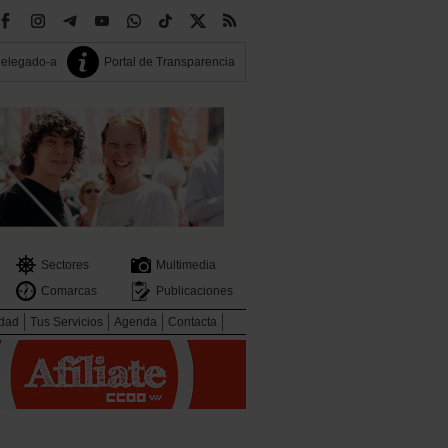
delegado-a
Portal de Transparencia
Sectores
Multimedia
Comarcas
Publicaciones
idad
Tus Servicios
Agenda
Contacta