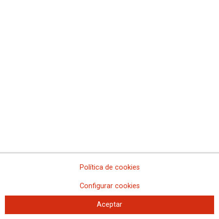
Reclamaremos a Almeida un plan de empleo y
cláusulas de igualdad en los contratos
Primera reunión de CCOO y UGT con el portavoz del PSOE en el
Ayuntamiento de Madrid, Pepu Hernández
Manuel Rodríguez: “Es incomprensible que el gobierno municipal haya
Política de cookies
pretendido cerrar Madrid Central sin haber puesto en marcha previamente
medidas alternativas”
Configurar cookies
Aceptar