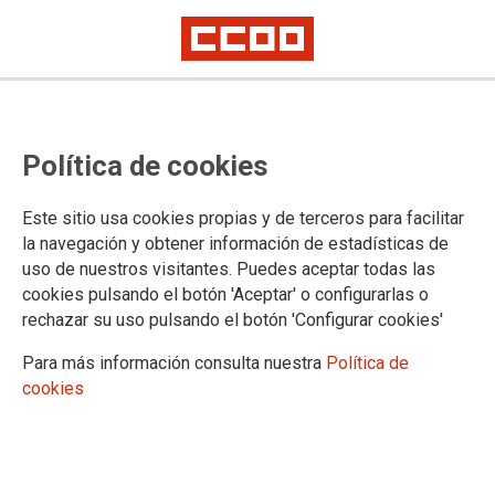
TEMA: 8DEMARZO
Política de cookies
02.03.2023
Autor:
Secretaría de las Mujeres
Este sitio usa cookies propias y de terceros para facilitar
MANIFIESTO CCOO-MADRID ANTE 8M: COMPROMISO
la navegación y obtener información de estadísticas de
FEMINISTA. LA IGUALDAD ES UN PLAN QUE FUNCIONA
uso de nuestros visitantes. Puedes aceptar todas las
cookies pulsando el botón 'Aceptar' o configurarlas o
Las Comisiones Obreras de Madrid, en este 8 de
rechazar su uso pulsando el botón 'Configurar cookies'
Marzo de 2023, expresan en este manifiesto sus
reivindicaciones para las mujeres de nuestra
región: empleo, planes de igualdad, transparencia
Para más información consulta nuestra
Política de
retributiva, conciliación y corresponsabilidad,
cookies
educación en igualdad, fiscalidad progresiva y
servicios púiblicos de calidad, Estrategia de
Igualdad entre Mujeres y Hombres, Estrategia
Madrileña contra la Violencia de Género, lucha
contra todas las formas de violencia, mercantilización y explotación